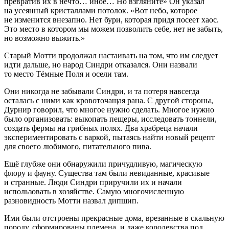
превратив их в нечто… иное… Но взгляните» Он указал
на усеянный кристаллами потолок. «Вот небо, которое
не изменится внезапно. Нет бури, которая придя посеет хаос.
Это место в котором мы можем позволить себе, нет не забыть,
но возможно выжить.»
Старый Мотти продолжал настаивать на том, что им следует
идти дальше, но народ Синдри отказался. Они назвали
то место Тёмные Поля и осели там.
Они никогда не забывали Синдри, и та потеря навсегда
осталась с ними как кровоточащая рана. С другой стороны,
Дурнир говорил, что многое нужно сделать. Многое нужно
было организовать: выкопать пещеры, исследовать тоннели,
создать фермы на грибных полях. Два храбреца начали
экспериментировать с варкой, пытаясь найти новый рецепт
для своего любимого, питательного пива.
Ещё глубже они обнаружили причудливую, магическую
флору и фауну. Существа там были невиданные, красивые
и странные. Люди Синдри приручили их и начали
использовать в хозяйстве. Самую многочисленную
разновидность Мотти назвал дипшип.
Ими были отстроены прекрасные дома, врезанные в скальную
породу, сформированы племена, и даже королевства под