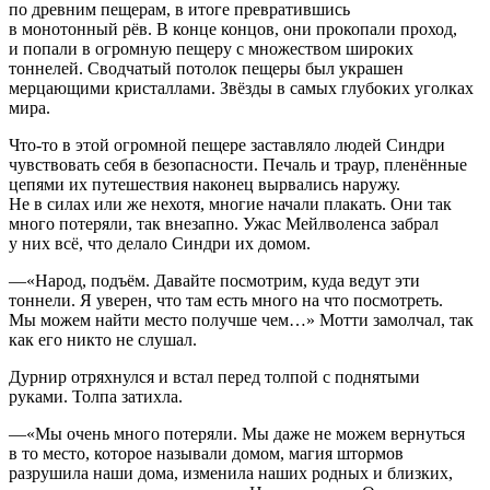
по древним пещерам, в итоге превратившись
в монотонный рёв. В конце концов, они прокопали проход,
и попали в огромную пещеру с множеством широких
тоннелей. Сводчатый потолок пещеры был украшен
мерцающими кристаллами. Звёзды в самых глубоких уголках
мира.
Что-то в этой огромной пещере заставляло людей Синдри
чувствовать себя в безопасности. Печаль и траур, пленённые
цепями их путешествия наконец вырвались наружу.
Не в силах или же нехотя, многие начали плакать. Они так
много потеряли, так внезапно. Ужас Мейлволенса забрал
у них всё, что делало Синдри их домом.
—«Народ, подъём. Давайте посмотрим, куда ведут эти
тоннели. Я уверен, что там есть много на что посмотреть.
Мы можем найти место получше чем…» Мотти замолчал, так
как его никто не слушал.
Дурнир отряхнулся и встал перед толпой с поднятыми
руками. Толпа затихла.
—«Мы очень много потеряли. Мы даже не можем вернуться
в то место, которое называли домом, магия штормов
разрушила наши дома, изменила наших родных и близких,