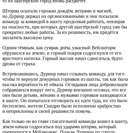
то их шахтёрский город вновь расцветёт.
Шторма осыпали горожан дождём, ветрами и магией,
но Дурнир держал их организованными и они посылали
команду за командой в шахту продолжая работать, невзирая
на опасности, при которых другой шахтёрский город уже бы
прекратил любые работы. За их решимость, им придётся
заплатить высокую цену.
Одним тёмным, как сумрак днём, ужасный Вейлшторм
обрушился на землю, и горный покров содрогнулся от его
яростного натиска. Горный массив начал сдвигаться, будто
дрожа от страха.
Встревожившись, Дурнир начал созывать команду, для того
чтобы те вернули дежурных горняков из шахты, так как была
высока вероятность её обвала. Оглядывая лица добровольцев
собравшихся вокруг него, Дурнир внезапно осознал, что все
они были детьми, жёнами и мужьями горняков находящихся
в шахте. Он попытался отговорить их идти туда, но это было
бесполезно, жители Синдри были исполнены храбростью
и непреклонны в своей решимости помочь.
Как только он во главе спасательной команды вошел в шахту,
земля начала содрогаться под ударами шторма, который
превратился в Мейлволенс. Позади Дурнира по городу