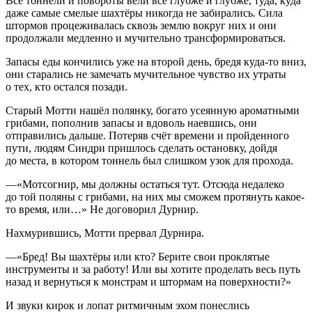
Все тоннели и повороты вели всё глубже и глубже, туда, куда
даже самые смелые шахтёры никогда не забирались. Сила
штормов процеживалась сквозь землю вокруг них и они
продолжали медленно и мучительно трансформироваться.
Запасы еды кончились уже на второй день, бредя куда-то вниз,
они старались не замечать мучительное чувство их утраты
о тех, кто остался позади.
Старый Мотти нашёл полянку, богато усеянную ароматными
грибами, пополнив запасы и вдоволь наевшись, они
отправились дальше. Потеряв счёт времени и пройденного
пути, людям Синдри пришлось сделать остановку, дойдя
до места, в котором тоннель был слишком узок для прохода.
—«Мотсогнир, мы должны остаться тут. Отсюда недалеко
до той поляны с грибами, на них мы сможем протянуть какое-
то время, или…» Не договорил Дурнир.
Нахмурившись, Мотти прервал Дурнира.
—«Бред! Вы шахтёры или кто? Берите свои проклятые
инструменты и за работу! Или вы хотите проделать весь путь
назад и вернуться к монстрам и штормам на поверхности?»
И звуки кирок и лопат ритмичным эхом понеслись