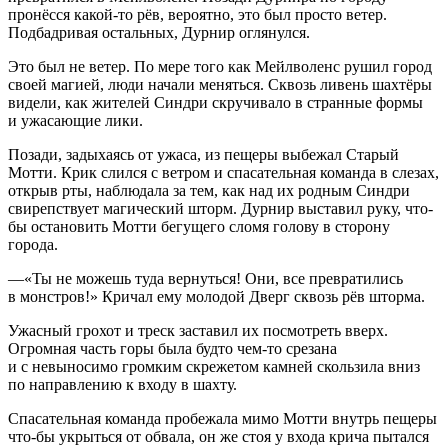
пронёсся какой-то рёв, вероятно, это был просто ветер.
Подбадривая остальных, Дурнир оглянулся.
Это был не ветер. По мере того как Мейлволенс рушил город
своей магией, люди начали меняться. Сквозь ливень шахтёры
видели, как жителей Синдри скручивало в странные формы
и ужасающие лики.
Позади, задыхаясь от ужаса, из пещеры выбежал Старый
Мотти. Крик слился с ветром и спасательная команда в слезах,
открыв рты, наблюдала за тем, как над их родным Синдри
свирепствует магический шторм. Дурнир выставил руку, что-
бы остановить Мотти бегущего сломя голову в сторону
города.
—«Ты не можешь туда вернуться! Они, все превратились
в монстров!» Кричал ему молодой Дверг сквозь рёв шторма.
Ужасный грохот и треск заставил их посмотреть вверх.
Огромная часть горы была будто чем-то срезана
и с невыносимо громким скрежетом камней скользила вниз
по направлению к входу в шахту.
Спасательная команда пробежала мимо Мотти внутрь пещеры
что-бы укрыться от обвала, он же стоя у входа крича пытался