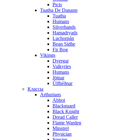
Picts
Tuatha De Danann
Tuatha
Humans
Silverhands
Hamadryads
Luchorpán
Bean Sidhe
Fir Bog
Vikings
Dvergar
Valkyries
Humans
Jötnar
Úlfhéðnar
Классы
Arthurians
Abbot
Blackguard
Black Knight
Dread Caller
Flame Warden
Minstrel
Physician
Specter