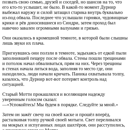
позвать свою семью, друзей и соседей, но шансов на то, что
его кто-то услышит, не было. В какой-то момент Дурнир
выбежал наружу и силой затащил старика внутрь буквально
из-под обвала. Последнее что услышали горняки, чудовищные
крики и рёв доносившиеся из Синдри, затем проход был
навечно завален огромными валунами и грязью.
Они оказались в кромешной темноте, в которой были слышны
лишь звуки их плача.
Пригнувшись они ползли в темноте, задыхаясь от едкой пыли
заполнившей пещеру после обвала. Стены пошли трещинами
и потолок начал обваливаться, прям на них. Через трещины
в стенах начала литься вода, заполняя то место где, они
находились, люди начали кричать. Паника охватывала толпу,
казалось, что Дурнир вот-вот потеряет контроль над
ситуацией.
Старый Мотти прокашлялся и вселяющим надежду
уверенным голосом сказал:
—«Успокойтесь! Мы будем в порядке. Следуйте за мной.»
Затем он зажёг свечу на своей каске и прошёл вперёд,
расталкивая толпу ручкой своей мотыги. Свет переливался
на мокрых и испуганных лицах шахтёров, они расступились,