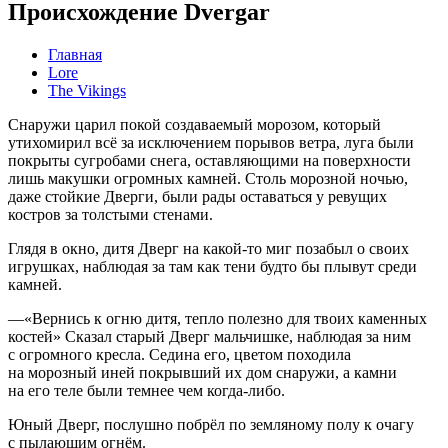
Происхождение Dvergar
Главная
Lore
The Vikings
Снаружи царил покой создаваемый морозом, который
утихомирил всё за исключением порывов ветра, луга были
покрыты сугробами снега, оставляющими на поверхности
лишь макушки огромных камней. Столь морозной ночью,
даже стойкие Дверги, были рады оставаться у ревущих
костров за толстыми стенами.
Глядя в окно, дитя Дверг на какой-то миг позабыл о своих
игрушках, наблюдая за там как тени будто бы плывут среди
камней.
—«Вернись к огню дитя, тепло полезно для твоих каменных
костей» Сказал старый Дверг мальчишке, наблюдая за ним
с огромного кресла. Седина его, цветом походила
на морозный иней покрывший их дом снаружи, а камни
на его теле были темнее чем когда-либо.
Юный Дверг, послушно побрёл по земляному полу к очагу
с пылающим огнём.