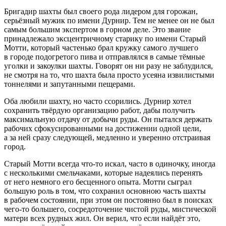
Бригадир шахты был своего рода лидером для горожан,
серьёзный мужик по имени Дурнир. Тем не менее он не был
самым большим экспертом в горном деле. Это звание
принадлежало эксцентричному старику по имени Старый
Мотти, который частенько брал кружку самого лучшего
в городе подогретого пива и отправлялся в самые тёмные
уголки и закоулки шахты. Говорят он ни разу не заблудился,
не смотря на то, что шахта была просто усеяна извилистыми
тоннелями и запутанными пещерами.
Оба любили шахту, но часто ссорились. Дурнир хотел
сохранить твёрдую организацию работ, дабы получить
максимальную отдачу от добычи руды. Он пытался держать
рабочих сфокусированными на достижении одной цели,
а за ней сразу следующей, медленно и уверенно отстраивая
город.
Старый Мотти всегда что-то искал, часто в одиночку, иногда
с несколькими смельчаками, которые надеялись перенять
от него немного его бесценного опыта. Мотти сыграл
большую роль в том, что сохранил основною часть шахты
в рабочем состоянии, при этом он постоянно был в поисках
чего-то большего, сосредоточение чистой руды, мистической
матери всех рудных жил. Он верил, что если найдёт это,