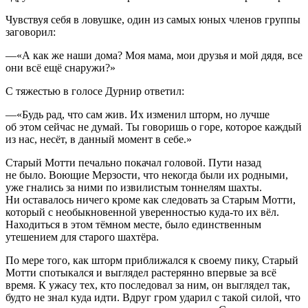
Чувствуя себя в ловушке, один из самых юных членов группы
заговорил:
—«А как же наши дома? Моя мама, мои друзья и мой дядя, все
они всё ещё снаружи?»
С тяжестью в голосе Дурнир ответил:
—«Будь рад, что сам жив. Их изменил шторм, но лучше
об этом сейчас не думай. Ты говоришь о горе, которое каждый
из нас, несёт, в данный момент в себе.»
Старый Мотти печально покачал головой. Пути назад
не было. Воющие Мерзости, что некогда были их родными,
уже гнались за ними по извилистым тоннелям шахты.
Ни оставалось ничего кроме как следовать за Старым Мотти,
который с необыкновенной уверенностью куда-то их вёл.
Находиться в этом тёмном месте, было единственным
утешением для старого шахтёра.
По мере того, как шторм приближался к своему пику, Старый
Мотти спотыкался и выглядел растерянно впервые за всё
время. К ужасу тех, кто последовал за ним, он выглядел так,
будто не знал куда идти. Вдруг гром ударил с такой силой, что