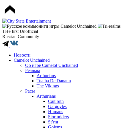
THe first Unofficial
Russian Community
Новости
Camelot Unchained
Об игре Camelot Unchained
Реалмы
Arthurians
Tuatha De Danann
The Vikings
Расы
Arthurians
Cait Sith
Gargoyles
Humans
Stormriders
St’rm
Golems