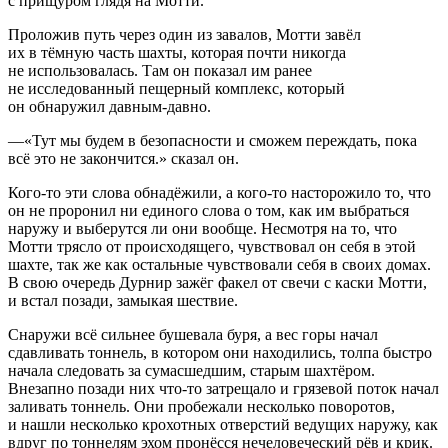
с прищуром глядя на Мотти.
Проложив путь через один из завалов, Мотти завёл
их в тёмную часть шахты, которая почти никогда
не использовалась. Там он показал им ранее
не исследованный пещерный комплекс, который
он обнаружил давным-давно.
—«Тут мы будем в безопасности и сможем переждать, пока
всё это не закончится.» сказал он.
Кого-то эти слова обнадёжили, а кого-то насторожило то, что
он не проронил ни единого слова о том, как им выбраться
наружу и выберутся ли они вообще. Несмотря на то, что
Мотти трясло от происходящего, чувствовал он себя в этой
шахте, так же как остальные чувствовали себя в своих домах.
В свою очередь Дурнир зажёг факел от свечи с каски Мотти,
и встал позади, замыкая шествие.
Снаружи всё сильнее бушевала буря, а вес горы начал
сдавливать тоннель, в котором они находились, толпа быстро
начала следовать за сумасшедшим, старым шахтёром.
Внезапно позади них что-то затрещало и грязевой поток начал
заливать тоннель. Они пробежали несколько поворотов,
и нашли несколько крохотных отверстий ведущих наружу, как
вдруг по тоннелям эхом пронёсся нечеловеческий рёв и крик.