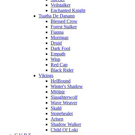
Veilstalker
Enchanted Knight
Tuatha De Danann
Blessed Crow
Forest Stalker
Fianna
Morrigan
Druid
Dark Fool
Empath
Wisp
Red Cap
Black Rider
Vikings
HelBound
Winter's Shadow
Mjölnir
Slaughterwolf
Wave Weaver
Skald
Stonehealer
Arisen
Shadow Walker
Child Of Loki