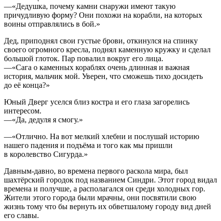
—«Дедушка, почему камни снаружи имеют такую
причудливую форму? Они похожи на корабли, на которых
воины отправлялись в бой.»
Дед, приподнял свои густые брови, откинулся на спинку
своего огромного кресла, поднял каменную кружку и сделал
большой глоток. Пар повалил вокруг его лица.
—«Сага о каменных кораблях очень длинная и важная
история, мальчик мой. Уверен, что сможешь тихо досидеть
до её конца?»
Юный Дверг уселся близ костра и его глаза загорелись
интересом.
—«Да, дедуля я смогу.»
—«Отлично. На вот мелкий хлебни и послушай историю
нашего падения и подъёма и того как мы пришли
в королевство Сигурда.»
Давным-давно, во времена первого раскола мира, был
шахтёрский городок под названием Синдри. Этот город видал
времена и получше, а располагался он среди холодных гор.
Жители этого города были мрачны, они посвятили свою
жизнь тому что бы вернуть их обветшалому городу вид дней
его славы.