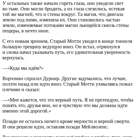
У остальных также начали гореть глаза, они увидели свет
во тьме. Они могли бродить, а их глаза слезились, истекая
той же магией, что и стены вокруг. Та магия, что двигала
землю под ними, изменяла их. Они становились частью
земли, изменяемые потоками магии льющейся сквозь стены
пещеры, в нечто иное.
С его новым зрением, Старый Мотти увидел в конце тоннеля
большую трещину ведущую вниз. Он встал, отряхнулся
и снова начал указывать путь, его удивительная уверенность
вернулась.
—«Куда мы идём?»
Ворчливо спросил Дурнир. Другие задумались, что лучше,
ползти назад или идти вниз. Старый Мотти ухмыляясь пожал
плечами и сказал:
—«Мне кажется, что это верный путь. Я не претендую, чтобы
понять это, друзья мои, но я чувствую что мы должны идти
именно этой дорогой.»
Позади не осталось ничего кроме мерзости и верной смерти.
И они решили идти, оставляя позади Мейлволенс.