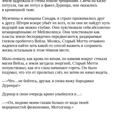
земля задрожала и стены пошли трещинами. Свеча на каске
потухла, так же потух и факел Дурнира, они оказались
в кромешной тьме.
Мужчины и женщины Синдря, в страхе прижимались друг
к другу. Шторм вскоре убьёт их всех, если они не найдут путь
ведущий как можно глубже. Они чувствовали себя абсолютно
незащищёнными от Мейлволенса. Они чувствовали как
пласты земли беспорядочно передвигаются, раздираемые
гневом пробитого Вейла. Молясь, Старый Мотти отчаянно
надеялся найти хоть какой-то способ выжить и сохранить
жизнь остальным в этом тёмном месте.
Мало-помалу, как кровь по венам, по камням вокруг стекала
магия Вейла, а земля загудела энергией, Старый Мотти
почувствовал, как его глаза начинают гореть. Он было
подумал, что это от пролитых слёз, но затем он начал видеть.
—«Что…не бойтесь, друзья, я снова вижу бородавки
Дурнира!»
Дурнир в свою очередь криво улыбнулся и…:
—«Ох, видимо моим глазам больно от вида твоей
морщинистой физиономии, Мотсогнир.»