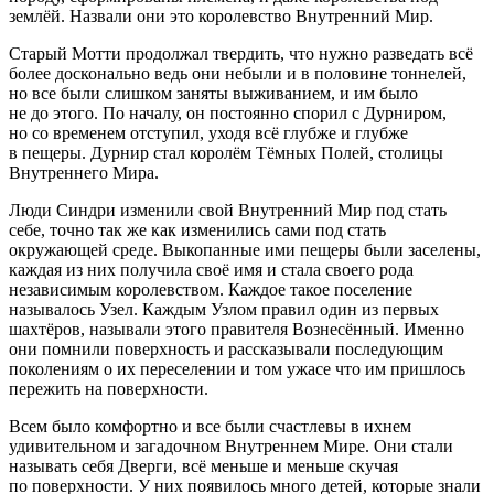
землёй. Назвали они это королевство Внутренний Мир.
Старый Мотти продолжал твердить, что нужно разведать всё
более досконально ведь они небыли и в половине тоннелей,
но все были слишком заняты выживанием, и им было
не до этого. По началу, он постоянно спорил с Дурниром,
но со временем отступил, уходя всё глубже и глубже
в пещеры. Дурнир стал королём Тёмных Полей, столицы
Внутреннего Мира.
Люди Синдри изменили свой Внутренний Мир под стать
себе, точно так же как изменились сами под стать
окружающей среде. Выкопанные ими пещеры были заселены,
каждая из них получила своё имя и стала своего рода
независимым королевством. Каждое такое поселение
называлось Узел. Каждым Узлом правил один из первых
шахтёров, называли этого правителя Вознесённый. Именно
они помнили поверхность и рассказывали последующим
поколениям о их переселении и том ужасе что им пришлось
пережить на поверхности.
Всем было комфортно и все были счастлевы в ихнем
удивительном и загадочном Внутреннем Мире. Они стали
называть себя Дверги, всё меньше и меньше скучая
по поверхности. У них появилось много детей, которые знали