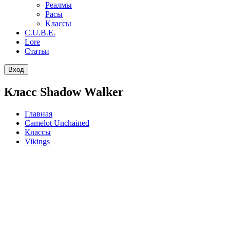
Реалмы
Расы
Классы
C.U.B.E.
Lore
Статьи
Вход
Класс Shadow Walker
Главная
Camelot Unchained
Классы
Vikings