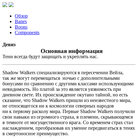
Обзор
Banes
Boons
Components
Девиз
Основная информация
Тени всегда будут защищать и укреплять нас.
Shadow Walkers специализируются в пересечении Вейла,
так же могут перемещаться ночью с дополнительными
бонусами по сравнению с другими классами использующими
невидимость. Но платой за это является уязвимость при
дневном свете. Их происхождение окутано тайной, но есть
сказание, что Shadow Walkers пришли из неизвестного мира,
не относящегося ни к космологии северных народов
ни к первому расколу мира. Первые Shadow Walkers получили
свои навыки из огромного страха, в племени, скрывающемся
в темноте от могущественного врага. Со временем страх стал
наслаждением, преобразовав их умение передвигаться в тенях
в смертоносное преимущество.