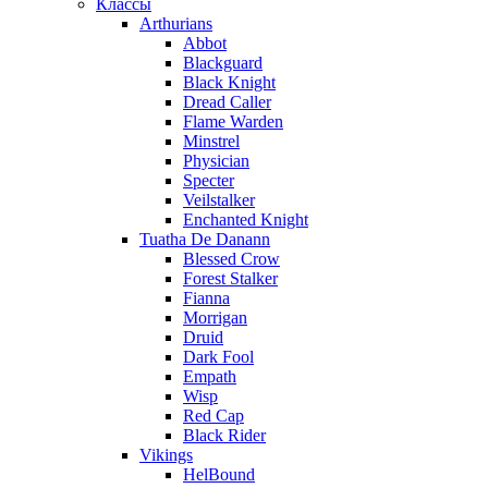
Классы
Arthurians
Abbot
Blackguard
Black Knight
Dread Caller
Flame Warden
Minstrel
Physician
Specter
Veilstalker
Enchanted Knight
Tuatha De Danann
Blessed Crow
Forest Stalker
Fianna
Morrigan
Druid
Dark Fool
Empath
Wisp
Red Cap
Black Rider
Vikings
HelBound