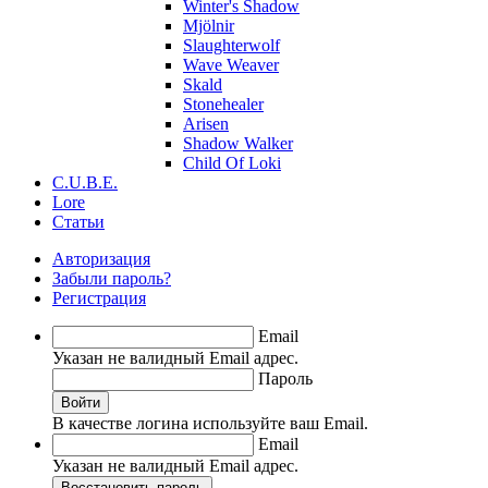
Winter's Shadow
Mjölnir
Slaughterwolf
Wave Weaver
Skald
Stonehealer
Arisen
Shadow Walker
Child Of Loki
C.U.B.E.
Lore
Статьи
Авторизация
Забыли пароль?
Регистрация
Email
Указан не валидный Email адрес.
Пароль
Войти
В качестве логина используйте ваш Email.
Email
Указан не валидный Email адрес.
Восстановить пароль