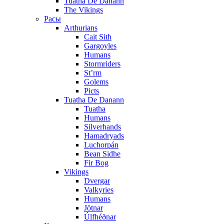
Tuatha De Danann
The Vikings
Расы
Arthurians
Cait Sith
Gargoyles
Humans
Stormriders
St’rm
Golems
Picts
Tuatha De Danann
Tuatha
Humans
Silverhands
Hamadryads
Luchorpán
Bean Sidhe
Fir Bog
Vikings
Dvergar
Valkyries
Humans
Jötnar
Úlfhéðnar