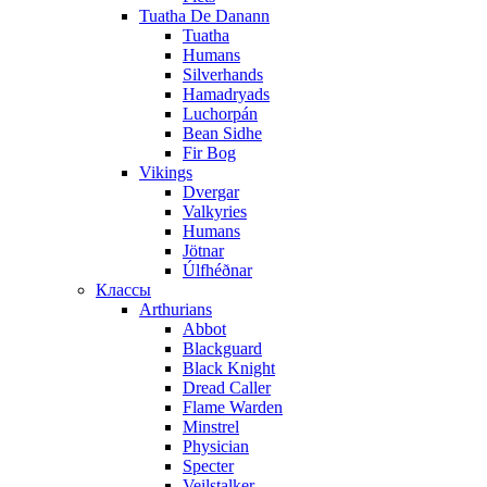
Tuatha De Danann
Tuatha
Humans
Silverhands
Hamadryads
Luchorpán
Bean Sidhe
Fir Bog
Vikings
Dvergar
Valkyries
Humans
Jötnar
Úlfhéðnar
Классы
Arthurians
Abbot
Blackguard
Black Knight
Dread Caller
Flame Warden
Minstrel
Physician
Specter
Veilstalker