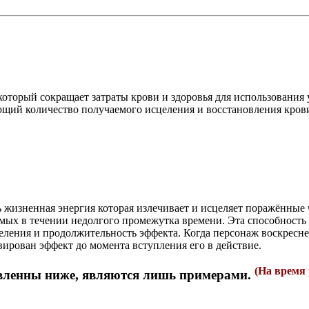
оторый сокращает затраты крови и здоровья для использования 
ий количество получаемого исцеления и восстановления крови 
ь жизненная энергия которая излечивает и исцеляет поражённые
мых в течении недолгого промежутка времени. Эта способность 
еления и продолжительность эффекта. Когда персонаж воскресн
вирован эффект до момента вступления его в действие.
(На время
авленны ниже, являются лишь примерами.