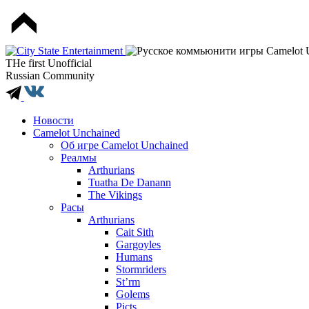
THe first Unofficial
Russian Community
Новости
Camelot Unchained
Об игре Camelot Unchained
Реалмы
Arthurians
Tuatha De Danann
The Vikings
Расы
Arthurians
Cait Sith
Gargoyles
Humans
Stormriders
St’rm
Golems
Picts