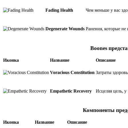
Чем меньше у вас здо
Fading Health
Ранения, которые не
Degenerate Wounds
Boones предст
Иконка
Название
Описание
Затраты здоров
Voracious Constitution
Исцеляя цель, у
Empathetic Recovery
Компоненты пред
Иконка
Название
Описание