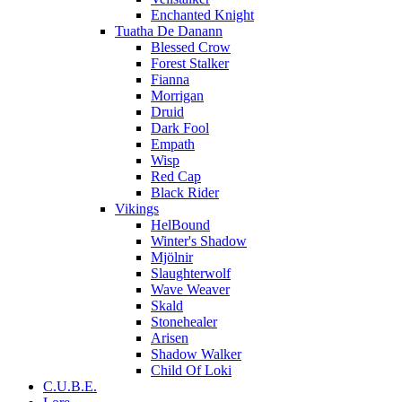
Enchanted Knight
Tuatha De Danann
Blessed Crow
Forest Stalker
Fianna
Morrigan
Druid
Dark Fool
Empath
Wisp
Red Cap
Black Rider
Vikings
HelBound
Winter's Shadow
Mjölnir
Slaughterwolf
Wave Weaver
Skald
Stonehealer
Arisen
Shadow Walker
Child Of Loki
C.U.B.E.