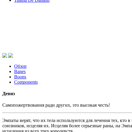
Tuatha De Danann
Обзор
Banes
Boons
Components
Девиз
Самопожертвования ради других, это высокая честь!
Эмпаты верят, что их тела используются для лечения тех, кто 
союзников, исцеляя их. Исцеляя более серьезные раны, на Эм
исцеления из всех трех королевств.