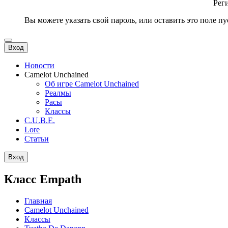
Рег
Вы можете указать свой пароль, или оставить это поле пу
Вход
Новости
Camelot Unchained
Об игре Camelot Unchained
Реалмы
Расы
Классы
C.U.B.E.
Lore
Статьи
Вход
Класс Empath
Главная
Camelot Unchained
Классы