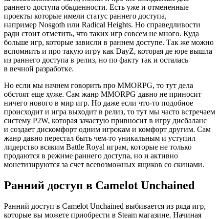
раннего доступа обыденности. Есть уже и отмененные
проекты которые имели статус раннего доступа,
например Nosgoth или Radical Heights. Но справедливости
ради стоит отметить, что таких игр совсем не много. Куда
больше игр, которые зависли в раннем доступе. Так же можно
вспомнить и про такую игру как DayZ, которая де юре вышла
из раннего доступа в релиз, но по факту так и осталась
в вечной разработке.
Но если мы начнем говорить про MMORPG, то тут дела
обстоят еще хуже. Сам жанр MMORPG давно не приносит
ничего нового в мир игр. Но даже если что-то подобное
происходит и игра выходит в релиз, то тут мы часто встречаем
систему P2W, которая зачастую привносит в игру дисбаланс
и создает дискомфорт одним игрокам и комфорт другим. Сам
жанр давно перестал быть чем-то уникальным и уступил
лидерство всяким Battle Royal играм, которые не только
продаются в режиме раннего доступа, но и активно
монетизируются за счет всевозможных ящиков со скинами.
Ранний доступ в Camelot Unchained
Ранний доступ в Camelot Unchained выбивается из ряда игр,
которые вы можете приобрести в Steam магазине. Начиная