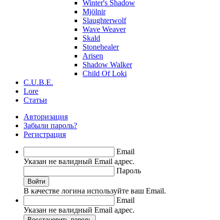
Winter's Shadow
Mjölnir
Slaughterwolf
Wave Weaver
Skald
Stonehealer
Arisen
Shadow Walker
Child Of Loki
C.U.B.E.
Lore
Статьи
Авторизация
Забыли пароль?
Регистрация
Email
Указан не валидный Email адрес.
Пароль
Войти
В качестве логина используйте ваш Email.
Email
Указан не валидный Email адрес.
Восстановить пароль