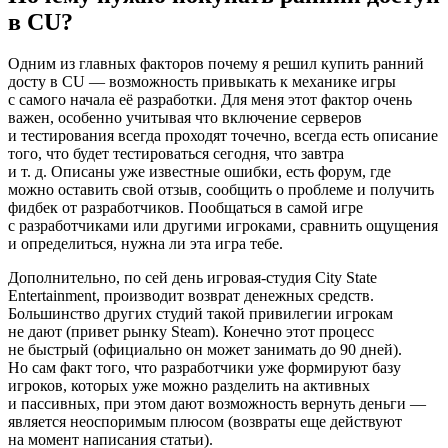
в CU?
Одним из главных факторов почему я решил купить ранний
досту в CU — возможность привыкать к механике игры
с самого начала её разработки. Для меня этот фактор очень
важен, особенно учитывая что включение серверов
и тестирования всегда проходят точечно, всегда есть описание
того, что будет тестироваться сегодня, что завтра
и т. д. Описаны уже известные ошибки, есть форум, где
можно оставить свой отзыв, сообщить о проблеме и получить
фидбек от разработчиков. Пообщаться в самой игре
с разработчиками или другими игроками, сравнить ощущения
и определиться, нужна ли эта игра тебе.
Дополнительно, по сей день игровая-студия City State
Entertainment, производит возврат денежных средств.
Большинство других студий такой привилегии игрокам
не дают (привет рынку Steam). Конечно этот процесс
не быстрый (официально он может занимать до 90 дней).
Но сам факт того, что разработчики уже формируют базу
игроков, которых уже можно разделить на активных
и пассивных, при этом дают возможность вернуть деньги —
является неоспоримым плюсом (возвраты еще действуют
на момент написания статьи).