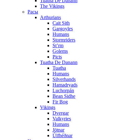
Tuatha De Danann
The Vikings
Расы
Arthurians
Cait Sith
Gargoyles
Humans
Stormriders
St’rm
Golems
Picts
Tuatha De Danann
Tuatha
Humans
Silverhands
Hamadryads
Luchorpán
Bean Sidhe
Fir Bog
Vikings
Dvergar
Valkyries
Humans
Jötnar
Úlfhéðnar