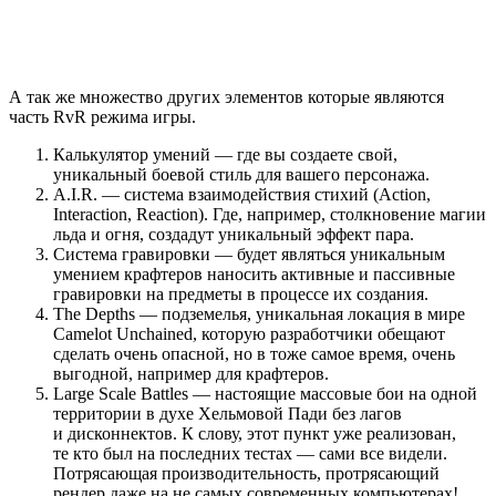
А так же множество других элементов которые являются
часть RvR режима игры.
Калькулятор умений — где вы создаете свой,
уникальный боевой стиль для вашего персонажа.
A.I.R. — система взаимодействия стихий (Action,
Interaction, Reaction). Где, например, столкновение магии
льда и огня, создадут уникальный эффект пара.
Система гравировки — будет являться уникальным
умением крафтеров наносить активные и пассивные
гравировки на предметы в процессе их создания.
The Depths — подземелья, уникальная локация в мире
Camelot Unchained, которую разработчики обещают
сделать очень опасной, но в тоже самое время, очень
выгодной, например для крафтеров.
Large Scale Battles — настоящие массовые бои на одной
территории в духе Хельмовой Пади без лагов
и дисконнектов. К слову, этот пункт уже реализован,
те кто был на последних тестах — сами все видели.
Потрясающая производительность, протрясающий
рендер даже на не самых современных компьютерах!