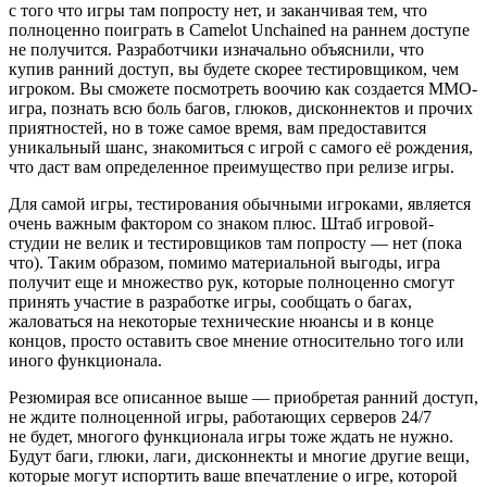
с того что игры там попросту нет, и заканчивая тем, что
полноценно поиграть в Camelot Unchained на раннем доступе
не получится. Разработчики изначально объяснили, что
купив ранний доступ, вы будете скорее тестировщиком, чем
игроком. Вы сможете посмотреть воочию как создается MMO-
игра, познать всю боль багов, глюков, дисконнектов и прочих
приятностей, но в тоже самое время, вам предоставится
уникальный шанс, знакомиться с игрой с самого её рождения,
что даст вам определенное преимущество при релизе игры.
Для самой игры, тестирования обычными игроками, является
очень важным фактором со знаком плюс. Штаб игровой-
студии не велик и тестировщиков там попросту — нет (пока
что). Таким образом, помимо материальной выгоды, игра
получит еще и множество рук, которые полноценно смогут
принять участие в разработке игры, сообщать о багах,
жаловаться на некоторые технические нюансы и в конце
концов, просто оставить свое мнение относительно того или
иного функционала.
Резюмирая все описанное выше — приобретая ранний доступ,
не ждите полноценной игры, работающих серверов 24/7
не будет, многого функционала игры тоже ждать не нужно.
Будут баги, глюки, лаги, дисконнекты и многие другие вещи,
которые могут испортить ваше впечатление о игре, которой