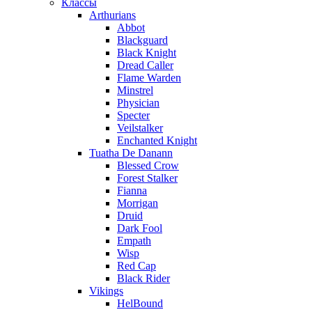
Классы
Arthurians
Abbot
Blackguard
Black Knight
Dread Caller
Flame Warden
Minstrel
Physician
Specter
Veilstalker
Enchanted Knight
Tuatha De Danann
Blessed Crow
Forest Stalker
Fianna
Morrigan
Druid
Dark Fool
Empath
Wisp
Red Cap
Black Rider
Vikings
HelBound